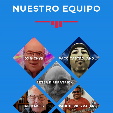
NUESTRO EQUIPO
DJ RICHYB
PACO CASTRO (ANDALUCIA)
PETER KIRKPATRICK BIO (ENGLAND)
IAN DAVIES
PAUL FERREYRA (ARGENTINA)