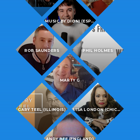
MUSIC BY ​DIONI (ESPAÑA)
ROB SAUNDERS
PHIL HOLMES
MARTY G
GARY TEEL (ILLINOIS)
LISA LONDON (CHICAGO)
ANDY BEE (ENGLAND)